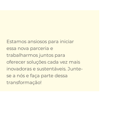
Estamos ansiosos para iniciar
essa nova parceria e
trabalharmos juntos para
oferecer soluções cada vez mais
inovadoras e sustentáveis. Junte-
se a nós e faça parte dessa
transformação!
Endereço
Av. Pacífico Moneda, 466 - Vargeão
Jaguariúna/SP
CEP:
13914-552
Email