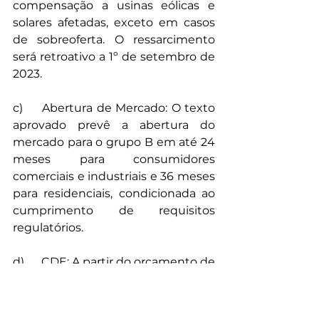
compensação a usinas eólicas e 
solares afetadas, exceto em casos 
de sobreoferta. O ressarcimento 
será retroativo a 1º de setembro de 
2023. 
c)	Abertura de Mercado: O texto 
aprovado prevê a abertura do 
mercado para o grupo B em até 24 
meses para consumidores 
comerciais e industriais e 36 meses 
para residenciais, condicionada ao 
cumprimento de requisitos 
regulatórios.
d)	CDE: A partir do orçamento de 
2027, a conta terá um teto formado 
pelas despesas essenciais previstas 
em lei e pelo montante autorizado 